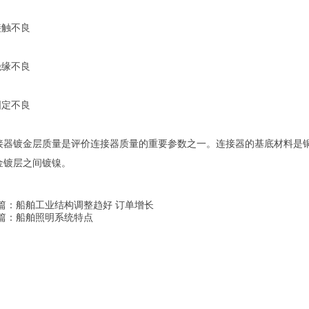
.接触不良
.绝缘不良
固定不良
接器镀金层质量是评价连接器质量的重要参数之一。连接器的基底材料是
金镀层之间镀镍。
篇：
船舶工业结构调整趋好 订单增长
篇：
船舶照明系统特点